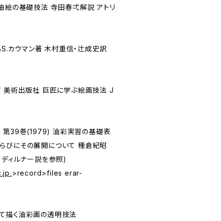
油絵の基礎技法 寺田春弌解説 アトリ
ン&S.カウマン著 木村重信・辻成史訳
 美術出版社 巨匠に学ぶ絵画技法 J
第39巻(1979) 油彩実習の基礎表
らびにその展開について 種倉紀昭
・ディルナー説を参照)
.jp.
>record>files erar-
ねて描く油彩画の透明技法