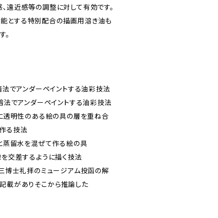
感、遠近感等の調整に対して有効です。
可能とする特別配合の描画用溶き油も
す。
明暗法でアンダーペイントする油彩技法
明暗法でアンダーペイントする油彩技法
の上に透明性のある絵の具の層を重ね合
作る技法
黄と蒸留水を混ぜて作る絵の具
線を交差するように描く技法
東方三博士礼拝のミュージアム投函の解
の記載がありそこから推論した