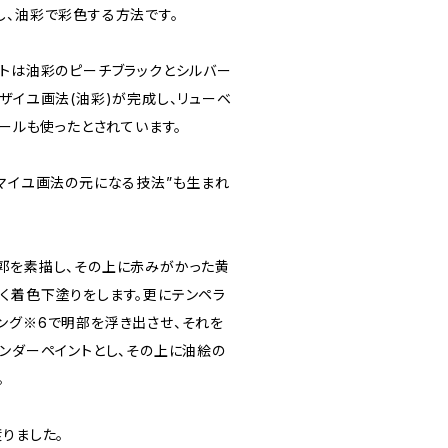
し、油彩で彩色する方法です。
ントは油彩のピーチブラックとシルバー
ザイユ画法(油彩)が完成し、リューベ
メールも使ったとされています。
カマイユ画法の元になる技法”も生まれ
郭を素描し、その上に赤みがかった黄
く着色下塗りをします。更にテンペラ
ング※6で明部を浮き出させ、それを
アンダーペイントとし、その上に油絵の
。
りました。