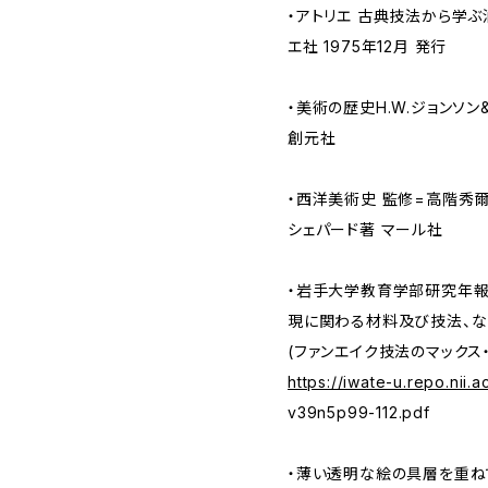
・アトリエ 古典技法から学ぶ
エ社 1975年12月 発行
・美術の歴史H.W.ジョンソ
創元社
・西洋美術史 監修=高階秀爾
シェパード著 マール社
・岩手大学教育学部研究年報 
現に関わる材料及び技法、な
(ファンエイク技法のマックス
https://iwate-u.repo.nii.ac
v39n5p99-112.pdf
・薄い透明な絵の具層を重