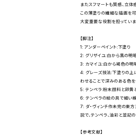
またスフマートも質感、立体
この薄塗りの繊細な描画を
大変重要な役割を担っていま
【脚注】
1: アンダーペイント:下塗り
2: グリザイユ:白から黒の
3: カマイユ:白から褐色の
4: グレーズ技法:下塗り
わせることで深みのある色を
5: テンペラ:粉末顔料と卵
6: テンペラの絵の具で細い
7: ダ・ヴィンチ作未完の
説で、テンペラ、油彩と並記
【参考文献】