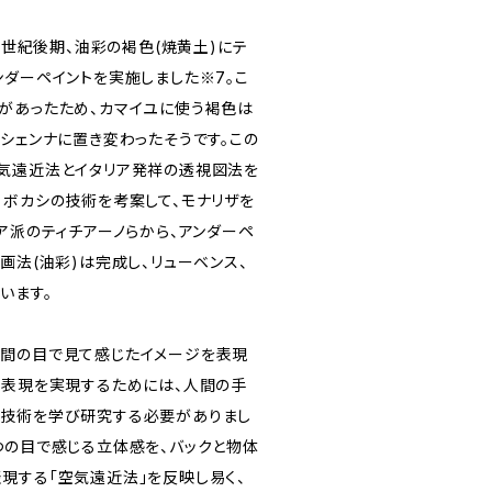
15世紀後期、油彩の褐色(焼黄土)にテ
ンダーペイントを実施しました※7。こ
があったため、カマイユに使う褐色は
シェンナに置き変わったそうです。この
気遠近法とイタリア発祥の透視図法を
るボカシの技術を考案して、モナリザを
ア派のティチアーノらから、アンダーペ
画法(油彩)は完成し、リューベンス、
います。
間の目で見て感じたイメージを表現
実表現を実現するためには、人間の手
の技術を学び研究する必要がありまし
つの目で感じる立体感を、バックと物体
現する「空気遠近法」を反映し易く、