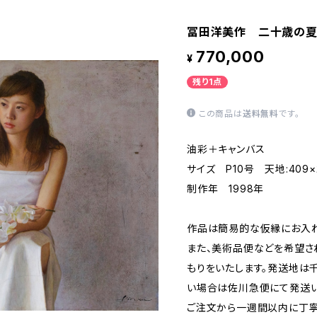
冨田洋美作 二十歳の
770,000
¥
残り1点
この商品は
送料無料
です。
油彩＋キャンバス
サイズ P10号 天地:409×
制作年 1998年
作品は簡易的な仮縁にお入れ
また、美術品便などを希望さ
もりをいたします。発送地は
い場合は佐川急便にて発送い
ご注文から一週間以内に丁寧