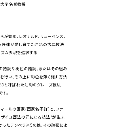
同大学名誉教授
らが始め、レオナルド、リューベンス、
ら巨匠達が愛し育てた油彩の古典技法
リズム表現を追求する
の諧調や褐色の階調、またはその組み
1を行い、その上に彩色を薄く施す方法
ユ※3と呼ばれた油彩のグレーズ技法
です。
レマールの画家(画家名不詳)と、ファ
グリザイユ画法の元になる技法”が生ま
かったテンペラ※5の線、その疎密によ