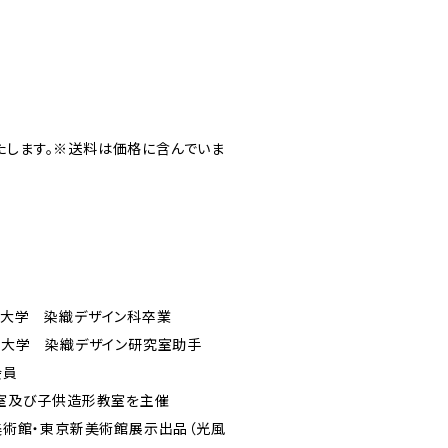
たします。※送料は価格に含んでいま
学 染織デザイン科卒業
美術大学 染織デザイン研究室助手
会員
教室及び子供造形教室を主催
都美術館・東京新美術館展示出品（光風