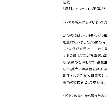
連載：
「週刊スピリッツ」小学館、「
・ハガキ職人からはじまった
幼少の頃はいわゆるハガキ職
を重ねていました。15歳の
ストの依頼を受け、そこから
ナミの家は父親が写真家、母
り、両親の理解も得て、高校
した。美大では染色を学び、
助手として留まり、研究者とし
美術の監修者として携わるよ
・ピアノの先生から習った占