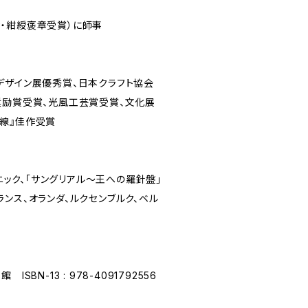
・紺綬褒章受賞）に師事
デザイン展優秀賞、日本クラフト協会
奨励賞受賞、光風工芸賞受賞、文化展
線』佳作受賞
ソニック、「サングリアル〜王への羅針盤」
ンス、オランダ、ルクセンブルク、ベル
SBN-13 : 978-4091792556