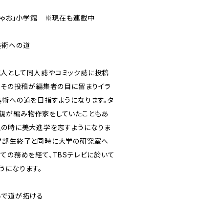
ちゃお」小学館 ※現在も連載中
美術への道
人として同人誌やコミック誌に投稿
時、その投稿が編集者の目に留まりイラ
美術への道を目指すようになります。タ
親が編み物作家をしていたこともあ
生の時に美大進学を志すようになりま
学部生終了と同時に大学の研究室へ
ての務めを経て、TBSテレビに於いて
うになります。
いで道が拓ける