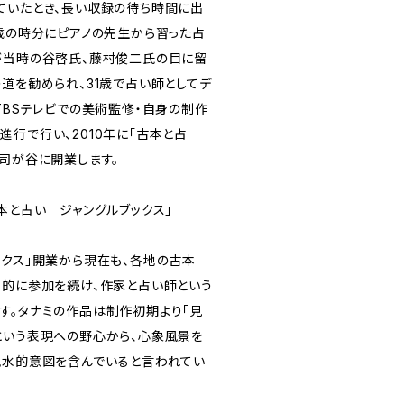
ていたとき、長い収録の待ち時間に出
0歳の時分にピアノの先生から習った占
が当時の谷啓氏、藤村俊二氏の目に留
道を勧められ、31歳で占い師としてデ
TBSテレビでの美術監修・自身の制作
行で行い、2010年に「古本と占
雑司が谷に開業します。
本と占い ジャングルブックス」
ックス」開業から現在も、各地の古本
極的に参加を続け、作家と占い師という
す。タナミの作品は制作初期より「見
という表現への野心から、心象風景を
風水的意図を含んでいると言われてい