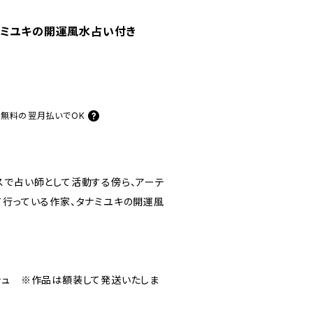
ナミユキの開運風水占い付き
料無料の
翌月払いでOK
スで占い師として活動する傍ら、アーテ
て行っている作家、タナミユキの開運風
シュ ※作品は額装して発送いたしま