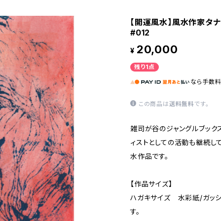
【開運風水】風水作家タ
#012
20,000
¥
残り1点
なら
手数
この商品は
送料無料
です。
雑司が谷のジャングルブック
ィストとしての活動も継続し
水作品です。
【作品サイズ】
ハガキサイズ 水彩紙/ガッ
す。