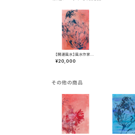
【開運風水】風水作家タ
ナミユキの開運風水占
¥20,000
い付き #012
その他の商品