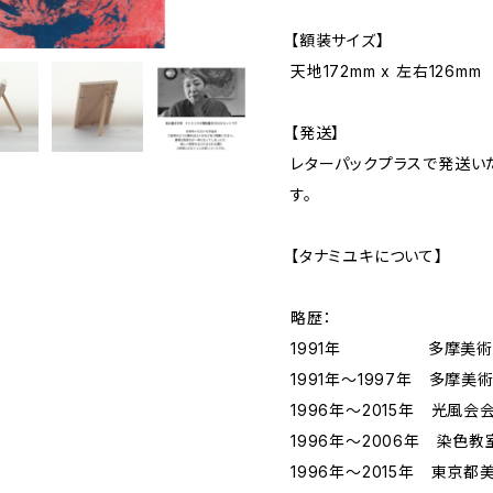
【額装サイズ】
天地172mm x 左右126mm
【発送】
レターパックプラスで発送い
す。
【タナミユキについて】
略歴：
1991年 多摩美術大
1991年〜1997年 多摩
1996年〜2015年 光風会
1996年～2006年 染色
1996年～2015年 東京