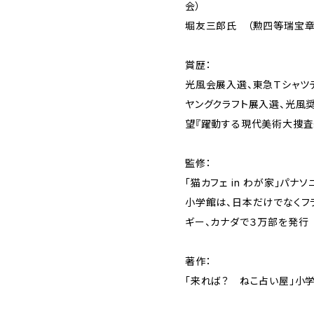
会）
堀友三郎氏 （勲四等瑞宝章
賞歴：
光風会展入選、東急Ｔシャツ
ヤングクラフト展入選、光風
望『躍動する現代美術大捜査
監修：
「猫カフェ in わが家」パナ
小学館は、日本だけでなくフラ
ギー、カナダで３万部を発行
著作：
「来れば？ ねこ占い屋」小学館 I