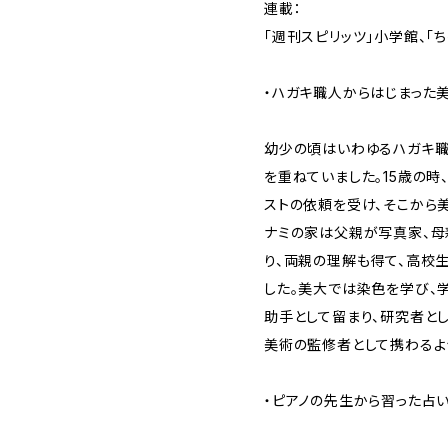
連載：
「週刊スピリッツ」小学館、「
・ハガキ職人からはじまった
幼少の頃はいわゆるハガキ職
を重ねていました。15歳の
ストの依頼を受け、そこから
ナミの家は父親が写真家、母
り、両親の理解も得て、高校
した。美大では染色を学び、
助手として留まり、研究者とし
美術の監修者として携わるよ
・ピアノの先生から習った占