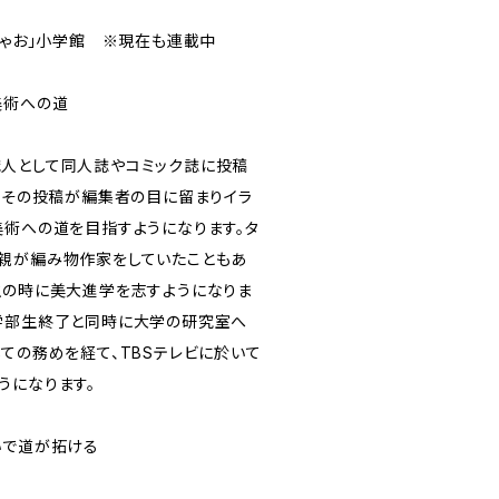
ちゃお」小学館 ※現在も連載中
美術への道
人として同人誌やコミック誌に投稿
時、その投稿が編集者の目に留まりイラ
美術への道を目指すようになります。タ
親が編み物作家をしていたこともあ
生の時に美大進学を志すようになりま
学部生終了と同時に大学の研究室へ
ての務めを経て、TBSテレビに於いて
うになります。
いで道が拓ける