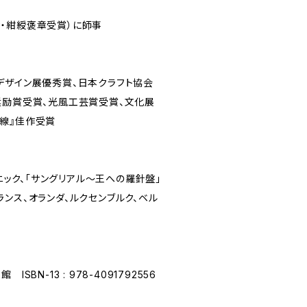
・紺綬褒章受賞）に師事
デザイン展優秀賞、日本クラフト協会
奨励賞受賞、光風工芸賞受賞、文化展
線』佳作受賞
ソニック、「サングリアル〜王への羅針盤」
ンス、オランダ、ルクセンブルク、ベル
SBN-13 : 978-4091792556