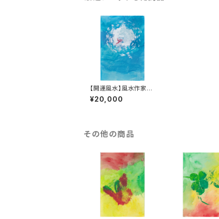
【開運風水】風水作家タ
ナミユキの開運風水占
¥20,000
い付き #009
その他の商品