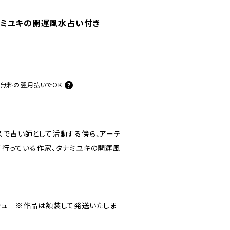
ナミユキの開運風水占い付き
料無料の
翌月払いでOK
スで占い師として活動する傍ら、アーテ
て行っている作家、タナミユキの開運風
シュ ※作品は額装して発送いたしま