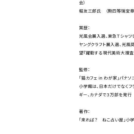
会）
堀友三郎氏 （勲四等瑞宝章
賞歴：
光風会展入選、東急Ｔシャツ
ヤングクラフト展入選、光風
望『躍動する現代美術大捜査
監修：
「猫カフェ in わが家」パナ
小学館は、日本だけでなくフラ
ギー、カナダで３万部を発行
著作：
「来れば？ ねこ占い屋」小学館 I