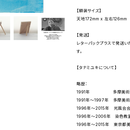
【額装サイズ】
天地172mm x 左右126mm
【発送】
レターパックプラスで発送い
す。
【タナミユキについて】
略歴：
1991年 多摩美術大
1991年〜1997年 多摩
1996年〜2015年 光風会
1996年～2006年 染色
1996年～2015年 東京