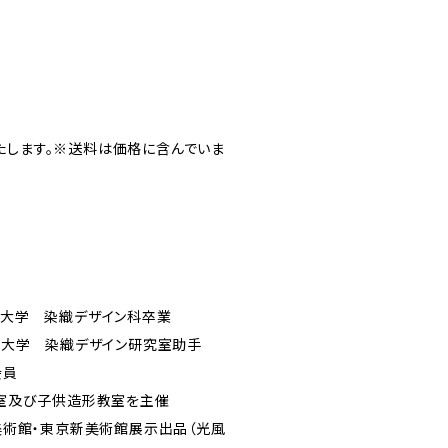
たします。※送料は価格に含んでいま
学 染織デザイン科卒業
美術大学 染織デザイン研究室助手
会員
教室及び子供造形教室を主催
都美術館・東京新美術館展示出品（光風