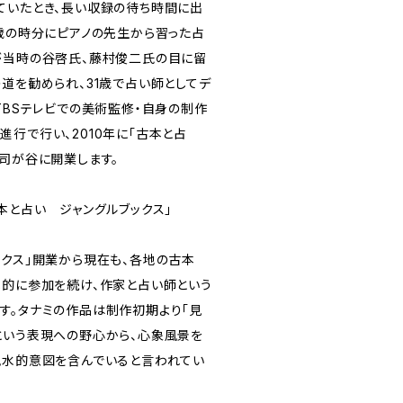
ていたとき、長い収録の待ち時間に出
0歳の時分にピアノの先生から習った占
が当時の谷啓氏、藤村俊二氏の目に留
道を勧められ、31歳で占い師としてデ
TBSテレビでの美術監修・自身の制作
行で行い、2010年に「古本と占
雑司が谷に開業します。
本と占い ジャングルブックス」
ックス」開業から現在も、各地の古本
極的に参加を続け、作家と占い師という
す。タナミの作品は制作初期より「見
という表現への野心から、心象風景を
風水的意図を含んでいると言われてい