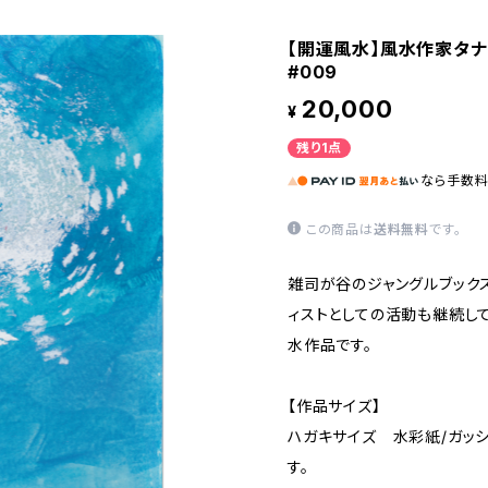
【開運風水】風水作家タ
#009
20,000
¥
残り1点
なら
手数
この商品は
送料無料
です。
雑司が谷のジャングルブック
ィストとしての活動も継続し
水作品です。
【作品サイズ】
ハガキサイズ 水彩紙/ガッ
す。