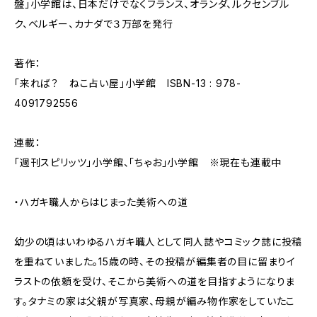
盤」小学館は、日本だけでなくフランス、オランダ、ルクセンブル
ク、ベルギー、カナダで３万部を発行
著作：
「来れば？ ねこ占い屋」小学館 ISBN-13 : 978-
4091792556
連載：
「週刊スピリッツ」小学館、「ちゃお」小学館 ※現在も連載中
・ハガキ職人からはじまった美術への道
幼少の頃はいわゆるハガキ職人として同人誌やコミック誌に投稿
を重ねていました。15歳の時、その投稿が編集者の目に留まりイ
ラストの依頼を受け、そこから美術への道を目指すようになりま
す。タナミの家は父親が写真家、母親が編み物作家をしていたこ