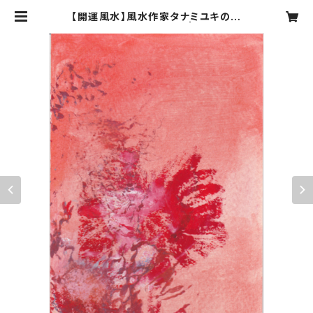
【開運風水】風水作家タナミユキの開
運風水占い付き #004 | ふくろう画
廊