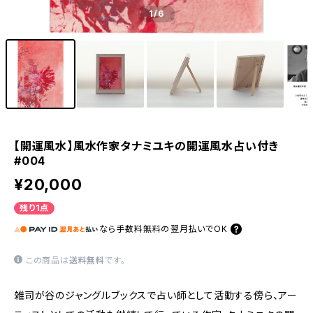
1
/6
【開運風水】風水作家タナミユキの開運風水占い付き
#004
¥20,000
残り1点
なら
手数料無料の
翌月払いでOK
この商品は
送料無料
です。
雑司が谷のジャングルブックスで占い師として活動する傍ら、アー