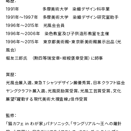
略歴：
1991年 多摩美術大学 染織デザイン科卒業
1991年〜1997年 多摩美術大学 染織デザイン研究室助手
1996年〜2015年 光風会会員
1996年～2006年 染色教室及び子供造形教室を主催
1996年～2015年 東京都美術館・東京新美術館展示出品（光
風会）
堀友三郎氏 （勲四等瑞宝章・紺綬褒章受賞）に師事
賞歴：
光風会展入選、東急Ｔシャツデザイン展優秀賞、日本クラフト協会
ヤングクラフト展入選、光風奨励賞受賞、光風工芸賞受賞、文化
展望『躍動する現代美術大捜査線』佳作受賞
監修：
「猫カフェ in わが家」パナソニック、「サングリアル〜王への羅針