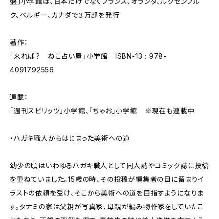
盤」小学館は、日本だけでなくフランス、オランダ、ルクセンブル
ク、ベルギー、カナダで３万部を発行
著作：
「来れば？ ねこ占い屋」小学館 ISBN-13 : 978-
4091792556
連載：
「週刊スピリッツ」小学館、「ちゃお」小学館 ※現在も連載中
・ハガキ職人からはじまった美術への道
幼少の頃はいわゆるハガキ職人として同人誌やコミック誌に投稿
を重ねていました。15歳の時、その投稿が編集者の目に留まりイ
ラストの依頼を受け、そこから美術への道を目指すようになりま
す。タナミの家は父親が写真家、母親が編み物作家をしていたこ