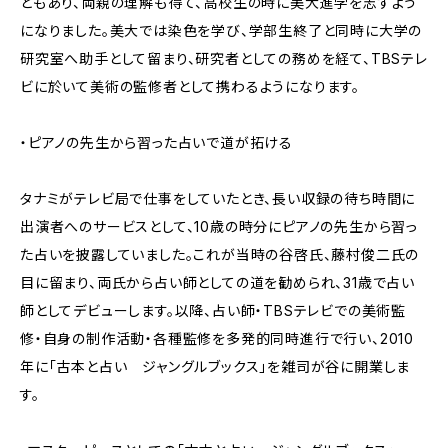
ともあり、両親の理解も得て、高校生の時に美大進学を志すよう
になりました。美大では染色を学び、学部生終了と同時に大学の
研究室へ助手として留まり、研究者としての務めを経て、TBSテレ
ビに於いて美術の監修者として携わるようになります。
・ピアノの先生から習った占いで道が拓ける
タナミがテレビ局で仕事をしていたとき、長い収録の待ち時間に
出演者へのサービスとして、10歳の時分にピアノの先生から習っ
た占いを披露していました。これが当時の谷啓氏、藤村俊二氏の
目に留まり、両氏から占い師としての道を勧められ、31歳で占い
師としてデビューします。以降、占い師・TBSテレビでの美術監
修・自身の制作活動・各種監修を多発的同時進行で行い、2010
年に「古本と占い ジャングルブックス」を雑司が谷に開業しま
す。